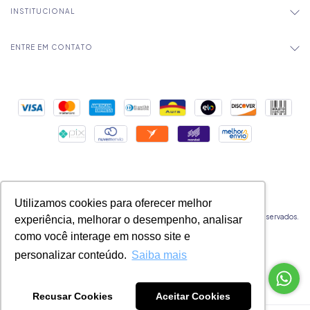
INSTITUCIONAL
ENTRE EM CONTATO
Utilizamos cookies para oferecer melhor
Copyright Mica Chocolates - 32524177000183 - 2026. Todos os direitos reservados.
experiência, melhorar o desempenho, analisar
como você interage em nosso site e
personalizar conteúdo.
Saiba mais
Recusar Cookies
Aceitar Cookies