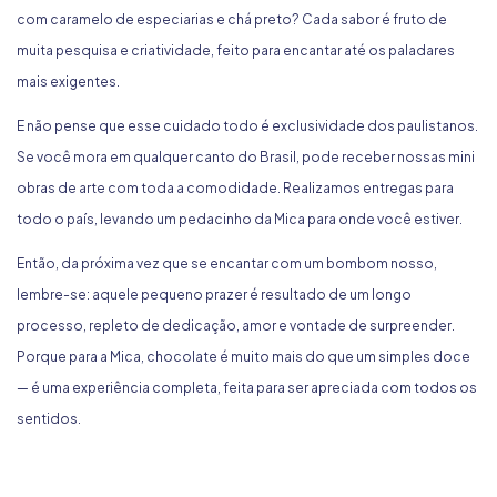
com caramelo de especiarias e chá preto? Cada sabor é fruto de
muita pesquisa e criatividade, feito para encantar até os paladares
mais exigentes.
E não pense que esse cuidado todo é exclusividade dos paulistanos.
Se você mora em qualquer canto do Brasil, pode receber nossas mini
obras de arte com toda a comodidade. Realizamos entregas para
todo o país, levando um pedacinho da Mica para onde você estiver.
Então, da próxima vez que se encantar com um bombom nosso,
lembre-se: aquele pequeno prazer é resultado de um longo
processo, repleto de dedicação, amor e vontade de surpreender.
Porque para a Mica, chocolate é muito mais do que um simples doce
— é uma experiência completa, feita para ser apreciada com todos os
sentidos.