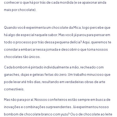
conhecer o que há por trás de cada mordida (e se apaixonar ainda
mais por chocolate).
Quando você experimenta um chocolate da Mica, logo percebe que
há algo de especial naquele sabor. Mas você já parou para pensar em
todo o processo por trás dessa pequena delícia? Aqui, queremos te
convidar a embarcar nessa jornada e descobrir o que torna nossos
chocolates tão únicos.
Cada bombom é pintado individualmente a mão, recheado com
ganaches, dujas e geleias feitas do zero. Um trabalho minucioso que
pode levar até três dias, resultando em verdadeiras obras de arte
comestíveis.
Mas não para por aí. Nossos confeiteiros estão sempre em busca de
inovações e combinações surpreendentes. Já experimentou nosso
bombom de chocolate branco com yuzu? Ou o de chocolate ao leite